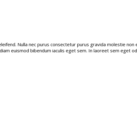
eifend. Nulla nec purus consectetur purus gravida molestie non et 
d diam euismod bibendum iaculis eget sem. In laoreet sem eget od