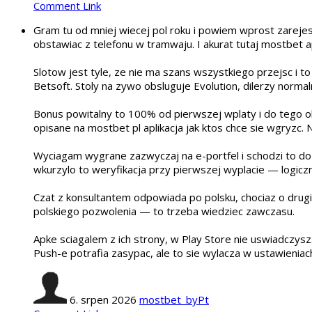
Comment Link
Gram tu od mniej wiecej pol roku i powiem wprost zarejes
obstawiac z telefonu w tramwaju. I akurat tutaj mostbet
Slotow jest tyle, ze nie ma szans wszystkiego przejsc i to
Betsoft. Stoly na zywo obsluguje Evolution, dilerzy norma
Bonus powitalny to 100% od pierwszej wplaty i do tego oko
opisane na mostbet pl aplikacja jak ktos chce sie wgryzc.
Wyciagam wygrane zazwyczaj na e-portfel i schodzi to do 
wkurzylo to weryfikacja przy pierwszej wyplacie — logiczne
Czat z konsultantem odpowiada po polsku, chociaz o drugie
polskiego pozwolenia — to trzeba wiedziec zawczasu.
Apke sciagalem z ich strony, w Play Store nie uswiadczys
Push-e potrafia zasypac, ale to sie wylacza w ustawieniac
6. srpen 2026
mostbet_byPt