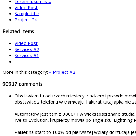
Lorem Ipsum is ...
Video Post
Sample title
Project #4
Related items
Video Post
Services #2
Services #1
More in this category:
« Project #2
90917
comments
Obstawiam tu od trzech miesiecy z hakiem i prawde mowia
obstawiac z telefonu w tramwaju. I akurat tutaj apka nie 
Automatow jest tam z 3000+ i w wiekszosci znane studia. 
live to Evolution, krupierzy mowia po angielsku, Lightning
Pakiet na start to 100% od pierwszej wplaty dorzucaja je