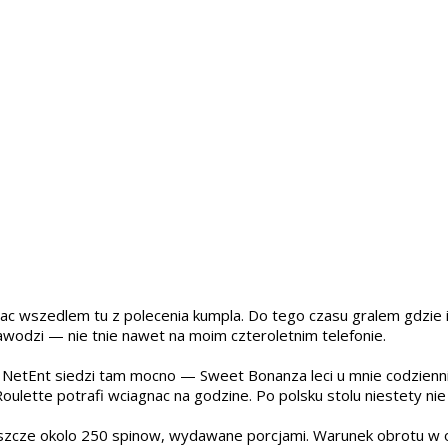
c wszedlem tu z polecenia kumpla. Do tego czasu gralem gdzie i
zawodzi — nie tnie nawet na moim czteroletnim telefonie.
NetEnt siedzi tam mocno — Sweet Bonanza leci u mnie codziennie,
 Roulette potrafi wciagnac na godzine. Po polsku stolu niestety ni
szcze okolo 250 spinow, wydawane porcjami. Warunek obrotu w oko