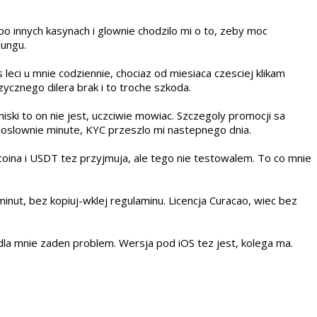
o innych kasynach i glownie chodzilo mi o to, zeby moc
sungu.
leci u mnie codziennie, chociaz od miesiaca czesciej klikam
ycznego dilera brak i to troche szkoda.
ski to on nie jest, uczciwie mowiac. Szczegoly promocji sa
i doslownie minute, KYC przeszlo mi nastepnego dnia.
oina i USDT tez przyjmuja, ale tego nie testowalem. To co mnie
inut, bez kopiuj-wklej regulaminu. Licencja Curacao, wiec bez
dla mnie zaden problem. Wersja pod iOS tez jest, kolega ma.