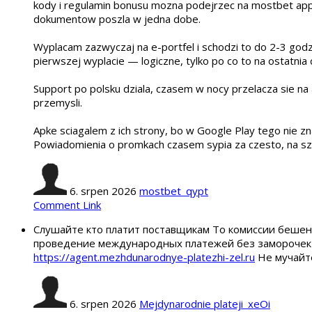
kody i regulamin bonusu mozna podejrzec na mostbet app po
dokumentow poszla w jedna dobe.
Wyplacam zazwyczaj na e-portfel i schodzi to do 2-3 godz
pierwszej wyplacie — logiczne, tylko po co to na ostatnia 
Support po polsku dziala, czasem w nocy przelacza sie na 
przemysli.
Apke sciagalem z ich strony, bo w Google Play tego nie zn
Powiadomienia o promkach czasem sypia za czesto, na szcz
6. srpen 2026
mostbet_qypt
Comment Link
Слушайте кто платит поставщикам То комиссии бешен
проведение международных платежей без заморочек 
https://agent.mezhdunarodnye-platezhi-zel.ru
Не мучайт
6. srpen 2026
Mejdynarodnie plateji_xeOi