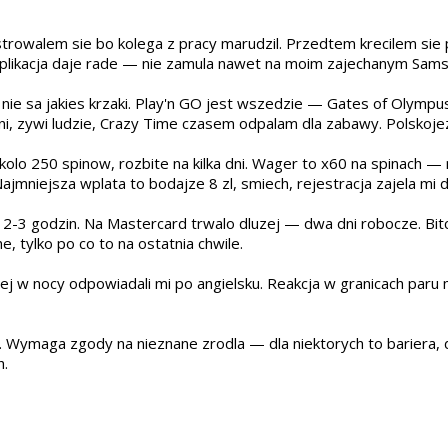
trowalem sie bo kolega z pracy marudzil. Przedtem krecilem sie p
 aplikacja daje rade — nie zamula nawet na moim zajechanym Sam
 nie sa jakies krzaki. Play'n GO jest wszedzie — Gates of Olympus 
lni, zywi ludzie, Crazy Time czasem odpalam dla zabawy. Polskojez
lo 250 spinow, rozbite na kilka dni. Wager to x60 na spinach — ni
 Najmniejsza wplata to bodajze 8 zl, smiech, rejestracja zajela m
2-3 godzin. Na Mastercard trwalo dluzej — dwa dni robocze. Bitc
, tylko po co to na ostatnia chwile.
j w nocy odpowiadali mi po angielsku. Reakcja w granicach paru m
z. Wymaga zgody na nieznane zrodla — dla niektorych to bariera, 
h.