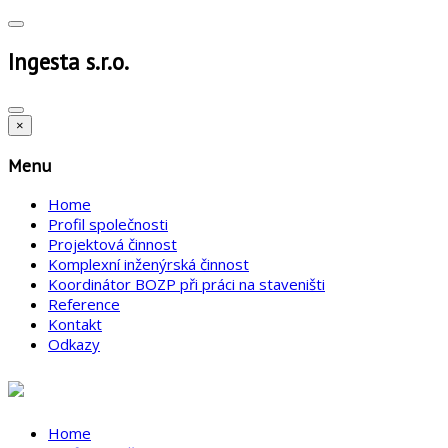
Ingesta s.r.o.
×
Menu
Home
Profil společnosti
Projektová činnost
Komplexní inženýrská činnost
Koordinátor BOZP při práci na staveništi
Reference
Kontakt
Odkazy
Home