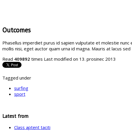
Outcomes
Phasellus imperdiet purus id sapien vulputate et molestie nunc el
mollis nisi, eget auctor quam urna id magna. Mauris at lacus se
Read
409892
times
Last modified on 13. prosinec 2013
Tagged under
surfing
sport
Latest from
Class aptent taciti