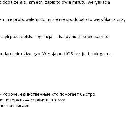
 bodajze 8 zl, smiech, zapis to dwie minuty, weryfikacja
sam nie probowalem. Co mi sie nie spodobalo to weryfikacja przy
, czyli poza polska regulacja — kazdy niech sobie sam to
andard, nic dziwnego. Wersja pod iOS tez jest, kolega ma.
ж Короче, единственные кто помогает быстро —
е потерять — сервис платежка
 поставщиками