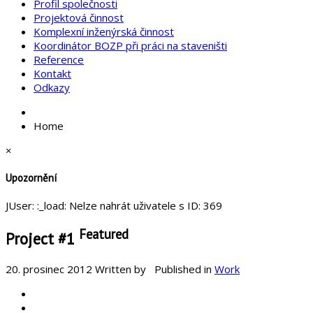
Profil společnosti
Projektová činnost
Komplexní inženýrská činnost
Koordinátor BOZP při práci na staveništi
Reference
Kontakt
Odkazy
Home
×
Upozornění
JUser: :_load: Nelze nahrát uživatele s ID: 369
Featured
Project #1
20. prosinec 2012
Written by
Published in
Work