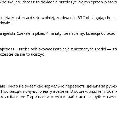
lska jesli chcesz to dokladnie przeliczyc. Najmniejsza wplata to
in. Na Mastercard szlo wolniej, ze dwa dni. BTC obsluguja, choc 
chwile.
angielski. Czekalem jakies 4 minuty, bez sciemy. Licencja Curacao
ajdziesz. Trzeba odblokowac instalacje z nieznanych zrodel — st
escie da sie to uciszyc.
ые Никто не знает как нормально перевести деньги за рубе
Поставщик получил оплату вовремя В общем, жмите чтобы н
есь с банками Перешлите тому кто работает с зарубежными