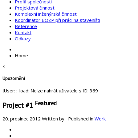
Profil společnosti
Projektová činnost
Komplexní inženýrská činnost
Koordinátor BOZP při práci na staveništi
Reference
Kontakt
Odkazy
Home
×
Upozornění
JUser: :_load: Nelze nahrát uživatele s ID: 369
Featured
Project #1
20. prosinec 2012
Written by
Published in
Work