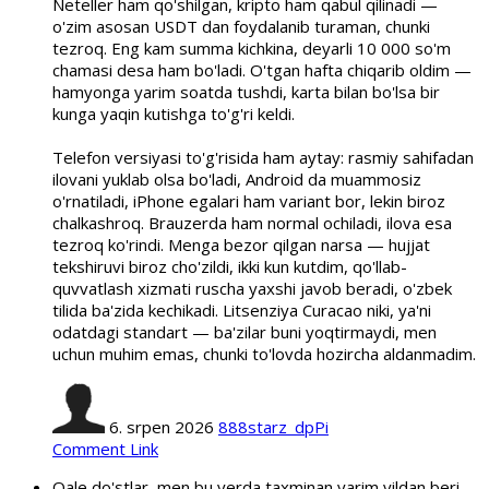
Neteller ham qo'shilgan, kripto ham qabul qilinadi —
o'zim asosan USDT dan foydalanib turaman, chunki
tezroq. Eng kam summa kichkina, deyarli 10 000 so'm
chamasi desa ham bo'ladi. O'tgan hafta chiqarib oldim —
hamyonga yarim soatda tushdi, karta bilan bo'lsa bir
kunga yaqin kutishga to'g'ri keldi.
Telefon versiyasi to'g'risida ham aytay: rasmiy sahifadan
ilovani yuklab olsa bo'ladi, Android da muammosiz
o'rnatiladi, iPhone egalari ham variant bor, lekin biroz
chalkashroq. Brauzerda ham normal ochiladi, ilova esa
tezroq ko'rindi. Menga bezor qilgan narsa — hujjat
tekshiruvi biroz cho'zildi, ikki kun kutdim, qo'llab-
quvvatlash xizmati ruscha yaxshi javob beradi, o'zbek
tilida ba'zida kechikadi. Litsenziya Curacao niki, ya'ni
odatdagi standart — ba'zilar buni yoqtirmaydi, men
uchun muhim emas, chunki to'lovda hozircha aldanmadim.
6. srpen 2026
888starz_dpPi
Comment Link
Qale do'stlar, men bu yerda taxminan yarim yildan beri