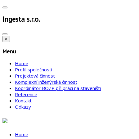
Ingesta s.r.o.
×
Menu
Home
Profil společnosti
Projektová činnost
Komplexní inženýrská činnost
Koordinátor BOZP při práci na staveništi
Reference
Kontakt
Odkazy
Home