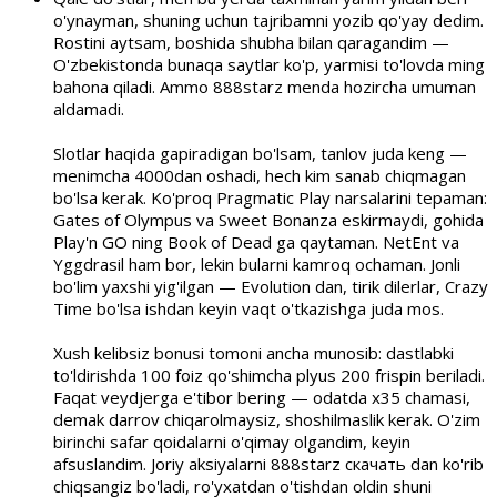
o'ynayman, shuning uchun tajribamni yozib qo'yay dedim.
Rostini aytsam, boshida shubha bilan qaragandim —
O'zbekistonda bunaqa saytlar ko'p, yarmisi to'lovda ming
bahona qiladi. Ammo 888starz menda hozircha umuman
aldamadi.
Slotlar haqida gapiradigan bo'lsam, tanlov juda keng —
menimcha 4000dan oshadi, hech kim sanab chiqmagan
bo'lsa kerak. Ko'proq Pragmatic Play narsalarini tepaman:
Gates of Olympus va Sweet Bonanza eskirmaydi, gohida
Play'n GO ning Book of Dead ga qaytaman. NetEnt va
Yggdrasil ham bor, lekin bularni kamroq ochaman. Jonli
bo'lim yaxshi yig'ilgan — Evolution dan, tirik dilerlar, Crazy
Time bo'lsa ishdan keyin vaqt o'tkazishga juda mos.
Xush kelibsiz bonusi tomoni ancha munosib: dastlabki
to'ldirishda 100 foiz qo'shimcha plyus 200 frispin beriladi.
Faqat veydjerga e'tibor bering — odatda x35 chamasi,
demak darrov chiqarolmaysiz, shoshilmaslik kerak. O'zim
birinchi safar qoidalarni o'qimay olgandim, keyin
afsuslandim. Joriy aksiyalarni 888starz скачать dan ko'rib
chiqsangiz bo'ladi, ro'yxatdan o'tishdan oldin shuni