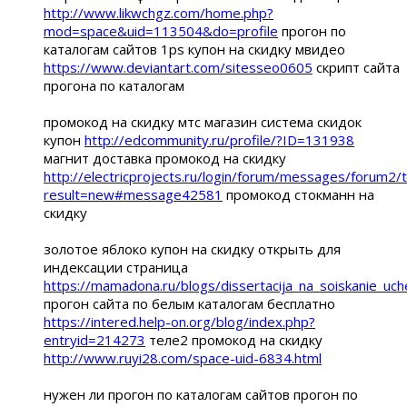
http://www.likwchgz.com/home.php?
mod=space&uid=113504&do=profile
прогон по
каталогам сайтов 1ps купон на скидку мвидео
https://www.deviantart.com/sitesseo0605
скрипт сайта
прогона по каталогам
промокод на скидку мтс магазин система скидок
купон
http://edcommunity.ru/profile/?ID=131938
магнит доставка промокод на скидку
http://electricprojects.ru/login/forum/messages/forum
result=new#message42581
промокод стокманн на
скидку
золотое яблоко купон на скидку открыть для
индексации страница
https://mamadona.ru/blogs/dissertacija_na_soiskanie_uche
прогон сайта по белым каталогам бесплатно
https://intered.help-on.org/blog/index.php?
entryid=214273
теле2 промокод на скидку
http://www.ruyi28.com/space-uid-6834.html
нужен ли прогон по каталогам сайтов прогон по