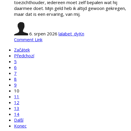
toezichthouder, iedereen moet zelf bepalen wat hij
daarmee doet. Mijn geld heb ik altijd gewoon gekregen,
maar dat is een ervaring, van mij.
6. srpen 2026
lalabet_dyKn
Comment Link
Začátek
Předchozí
5
6
7
8
9
10
11
12
13
14
Další
Konec