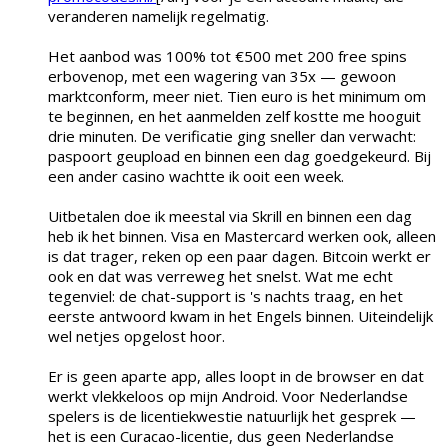
veranderen namelijk regelmatig.
Het aanbod was 100% tot €500 met 200 free spins
erbovenop, met een wagering van 35x — gewoon
marktconform, meer niet. Tien euro is het minimum om
te beginnen, en het aanmelden zelf kostte me hooguit
drie minuten. De verificatie ging sneller dan verwacht:
paspoort geupload en binnen een dag goedgekeurd. Bij
een ander casino wachtte ik ooit een week.
Uitbetalen doe ik meestal via Skrill en binnen een dag
heb ik het binnen. Visa en Mastercard werken ook, alleen
is dat trager, reken op een paar dagen. Bitcoin werkt er
ook en dat was verreweg het snelst. Wat me echt
tegenviel: de chat-support is 's nachts traag, en het
eerste antwoord kwam in het Engels binnen. Uiteindelijk
wel netjes opgelost hoor.
Er is geen aparte app, alles loopt in de browser en dat
werkt vlekkeloos op mijn Android. Voor Nederlandse
spelers is de licentiekwestie natuurlijk het gesprek —
het is een Curacao-licentie, dus geen Nederlandse