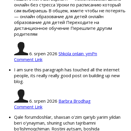
онлайн без стресса Уроки по расписанию который
сам выбираешь В общем, жмите чтобы не потерять
— онлайн образование для детей онлайн
образование для детей Переходите на
дистанционное обучение Перешлите другим
родителям
6. srpen 2026
Shkola onlain_ymPn
Comment Link
I am sure this paragraph has touched all the internet
people, its really really good post on building up new
blog.
6. srpen 2026
Barbra Brodhag
Comment Link
Qale forumdoshlar, shaxsan o'zim qariyb yarim yildan
beri o'ynayman, shuning uchun tajribamni
bo'lishmoqchiman. Rostini aytsam, boshida