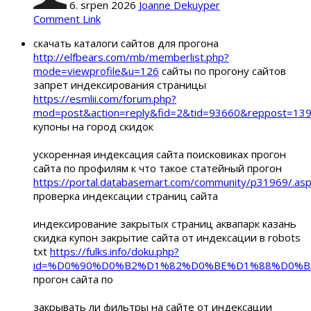
6. srpen 2026
Joanne Dekuyper
Comment Link
скачать каталоги сайтов для прогона
http://elfbears.com/mb/memberlist.php?
mode=viewprofile&u=126
сайты по прогону сайтов
запрет индексирования страницы
https://esmlii.com/forum.php?
mod=post&action=reply&fid=2&tid=93660&reppost=1
купоны на город скидок
ускоренная индексация сайта поисковиках прогон
сайта по профилям к что такое статейный прогон
https://portal.databasemart.com/community/p31969/.as
проверка индексации страниц сайта
индексирование закрытых страниц аквапарк казань
скидка купон закрытие сайта от индексации в robots
txt
https://fulks.info/doku.php?
id=%D0%90%D0%B2%D1%82%D0%BE%D1%88%D0%
прогон сайта по
закрывать ли фильтры на сайте от индексации