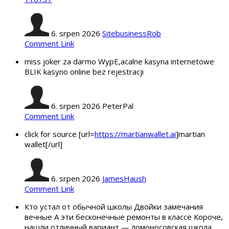
6. srpen 2026
SitebusinessRob
Comment Link
miss joker za darmo WypЕ‚acalne kasyna internetowe
BLIK kasyno online bez rejestracji
6. srpen 2026
PeterPal
Comment Link
click for source [url=
https://martianwallet.ai
]martian
wallet[/url]
6. srpen 2026
JamesHaush
Comment Link
Кто устал от обычной школы Двойки замечания
вечные А эти бесконечные ремонты в классе Короче,
нашли отличный вариант — ломоносовская школа