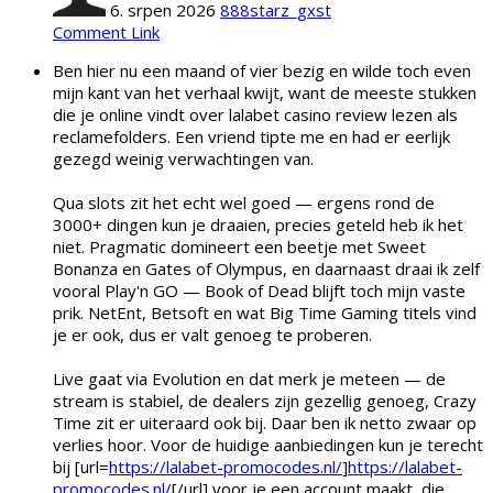
6. srpen 2026
888starz_gxst
Comment Link
Ben hier nu een maand of vier bezig en wilde toch even
mijn kant van het verhaal kwijt, want de meeste stukken
die je online vindt over lalabet casino review lezen als
reclamefolders. Een vriend tipte me en had er eerlijk
gezegd weinig verwachtingen van.
Qua slots zit het echt wel goed — ergens rond de
3000+ dingen kun je draaien, precies geteld heb ik het
niet. Pragmatic domineert een beetje met Sweet
Bonanza en Gates of Olympus, en daarnaast draai ik zelf
vooral Play'n GO — Book of Dead blijft toch mijn vaste
prik. NetEnt, Betsoft en wat Big Time Gaming titels vind
je er ook, dus er valt genoeg te proberen.
Live gaat via Evolution en dat merk je meteen — de
stream is stabiel, de dealers zijn gezellig genoeg, Crazy
Time zit er uiteraard ook bij. Daar ben ik netto zwaar op
verlies hoor. Voor de huidige aanbiedingen kun je terecht
bij [url=
https://lalabet-promocodes.nl/
]
https://lalabet-
promocodes.nl/
[/url] voor je een account maakt, die