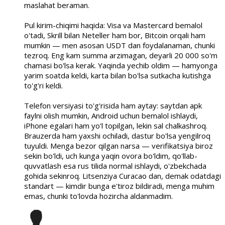
maslahat beraman.
Pul kirim-chiqimi haqida: Visa va Mastercard bemalol
o'tadi, Skrill bilan Neteller ham bor, Bitcoin orqali ham
mumkin — men asosan USDT dan foydalanaman, chunki
tezroq. Eng kam summa arzimagan, deyarli 20 000 so'm
chamasi bo'lsa kerak. Yaqinda yechib oldim — hamyonga
yarim soatda keldi, karta bilan bo'lsa sutkacha kutishga
to'g'ri keldi.
Telefon versiyasi to'g'risida ham aytay: saytdan apk
faylni olish mumkin, Android uchun bemalol ishlaydi,
iPhone egalari ham yo'l topilgan, lekin sal chalkashroq.
Brauzerda ham yaxshi ochiladi, dastur bo'lsa yengilroq
tuyuldi. Menga bezor qilgan narsa — verifikatsiya biroz
sekin bo'ldi, uch kunga yaqin ovora bo'ldim, qo'llab-
quvvatlash esa rus tilida normal ishlaydi, o'zbekchada
gohida sekinroq. Litsenziya Curacao dan, demak odatdagi
standart — kimdir bunga e'tiroz bildiradi, menga muhim
emas, chunki to'lovda hozircha aldanmadim.