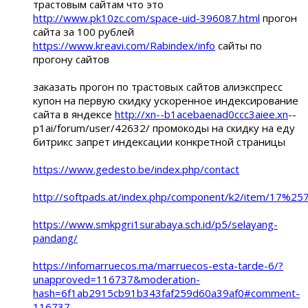
трастовым сайтам что это
http://www.pk10zc.com/space-uid-396087.html
прогон
сайта за 100 рублей
https://www.kreavi.com/Rabindex/info
сайты по
прогону сайтов
заказать прогон по трастовых сайтов алиэкспресс
купон на первую скидку ускоренное индексирование
сайта в яндексе
http://xn--b1acebaenad0ccc3aiee.xn
--
p1ai/forum/user/42632/ промокоды на скидку на еду
битрикс запрет индексации конкретной страницы
https://www.gedesto.be/index.php/contact
http://softpads.at/index.php/component/k2/item/17
https://www.smkpgri1surabaya.sch.id/p5/selayang-
pandang/
https://infomarruecos.ma/marruecos-esta-tarde-6/?
unapproved=116737&moderation-
hash=6f1ab2915cb91b343faf259d60a39af0#comment-
116737