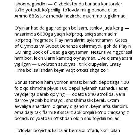
ishonmagandim — O'zbekistonda bunaqa kontoralar
to'lib yotibdi, ko'pchiligi to'lovda ming bahona qiladi.
Ammo 888starz menda hozircha muammo tug'dirmadi.
O'yinlar haqida gapiradigan bo'lsam, tanlov juda keng —
nazarimda 6000ga yaqin ko'proq, aniq sanamadim.
Ko'proq Pragmatic Play narsalarini aylantiraman: Gates
of Olympus va Sweet Bonanza eskirmaydi, gohida Play'n
GO ning Book of Dead ga qaytaman. NetEnt va Yggdrasil
ham bor, lekin ularni kamroq o'ynayman. Live qismi yaxshi
yig'ilgan — Evolution studiyasi, tirik krupyelar, Crazy
Time bo'lsa ishdan keyin vaqt o'tkazishga zo'r.
Bonus tomoni ham yomon emas: birinchi depozitga 100
foiz qo'shimcha plyus 100 bepul aylanish tushadi. Faqat
veydjerga qarab qo'ying — odatda x40 atrofida, ya'ni
darrov yechib bo'lmaydi, shoshilmaslik kerak. O'zim
avvaliga shartlarni o'qimay olgandim, keyin afsuslandim.
Amaldagi takliflarni 888starz apk orqali ko'rib chiqsangiz
bo'ladi, ro'yxatdan o'tishdan oldin shu foydali bo'ladi.
To'lovlar bo'yicha: kartalar bemalol o'tadi, Skrill bilan