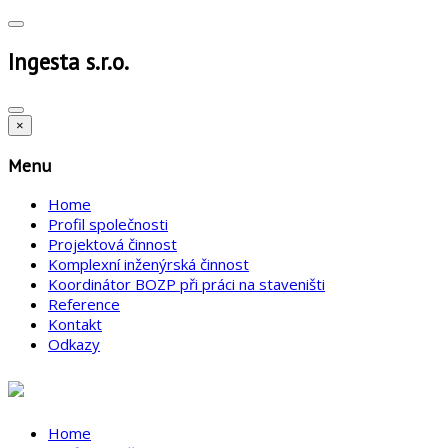
Ingesta s.r.o.
×
Menu
Home
Profil společnosti
Projektová činnost
Komplexní inženýrská činnost
Koordinátor BOZP při práci na staveništi
Reference
Kontakt
Odkazy
Home