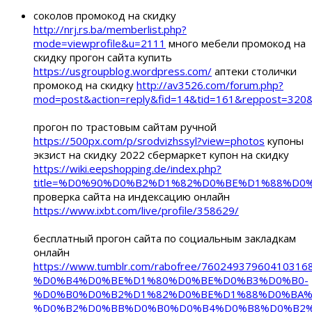
соколов промокод на скидку
http://nrj.rs.ba/memberlist.php?
mode=viewprofile&u=2111
много мебели промокод на
скидку прогон сайта купить
https://usgroupblog.wordpress.com/
аптеки столички
промокод на скидку
http://av3526.com/forum.php?
mod=post&action=reply&fid=14&tid=161&reppost=32
прогон по трастовым сайтам ручной
https://500px.com/p/srodvizhssyl?view=photos
купоны
экзист на скидку 2022 сбермаркет купон на скидку
https://wiki.eepshopping.de/index.php?
title=%D0%90%D0%B2%D1%82%D0%BE%D1%88%
проверка сайта на индексацию онлайн
https://www.ixbt.com/live/profile/358629/
бесплатный прогон сайта по социальным закладкам
онлайн
https://www.tumblr.com/rabofree/76024937960
%D0%B4%D0%BE%D1%80%D0%BE%D0%B3%D0%B0-
%D0%B0%D0%B2%D1%82%D0%BE%D1%88%D0%BA%
%D0%B2%D0%BB%D0%B0%D0%B4%D0%B8%D0%B2