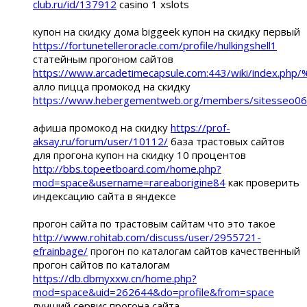
club.ru/id/137912
casino 1 xslots
купон на скидку дома biggeek купон на скидку первый
https://fortunetelleroracle.com/profile/hulkingshell1
статейным прогоном сайтов
https://www.arcadetimecapsule.com:443/wik
алло пицца промокод на скидку
https://www.hebergementweb.org/members/sitesseo06
афиша промокод на скидку
https://prof-
aksay.ru/forum/user/10112/
база трастовых сайтов
для прогона купон на скидку 10 процентов
http://bbs.topeetboard.com/home.php?
mod=space&username=rareaborigine84
как проверить
индексацию сайта в яндексе
прогон сайта по трастовым сайтам что это такое
http://www.rohitab.com/discuss/user/2955721-
efrainbage/
прогон по каталогам сайтов качественный
прогон сайтов по каталогам
https://db.dbmyxxw.cn/home.php?
mod=space&uid=262644&do=profile&from=space
лучший сервис прогона сайта