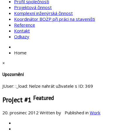
Profil společnosti
Projektová činnost
Komplexní inženýrská činnost
Koordinátor BOZP při práci na staveništi
Reference
Kontakt
Odkazy
Home
×
Upozornění
JUser: :_load: Nelze nahrát uživatele s ID: 369
Featured
Project #1
20. prosinec 2012
Written by
Published in
Work