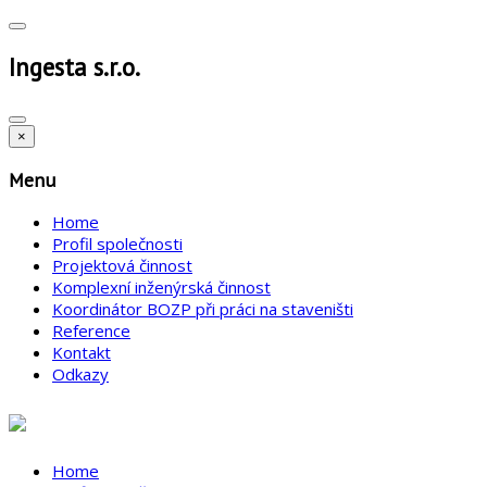
Ingesta s.r.o.
×
Menu
Home
Profil společnosti
Projektová činnost
Komplexní inženýrská činnost
Koordinátor BOZP při práci na staveništi
Reference
Kontakt
Odkazy
Home