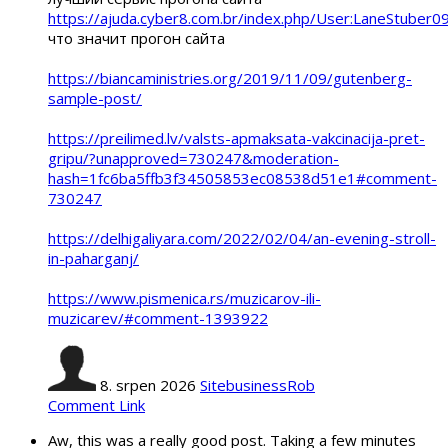
https://ajuda.cyber8.com.br/index.php/User:LaneStuber0
что значит прогон сайта
https://biancaministries.org/2019/11/09/gutenberg-
sample-post/
https://preilimed.lv/valsts-apmaksata-vakcinacija-pret-
gripu/?unapproved=730247&moderation-
hash=1fc6ba5ffb3f34505853ec08538d51e1#comment-
730247
https://delhigaliyara.com/2022/02/04/an-evening-stroll-
in-paharganj/
https://www.pismenica.rs/muzicarov-ili-
muzicarev/#comment-1393922
8. srpen 2026
SitebusinessRob
Comment Link
Aw, this was a really good post. Taking a few minutes