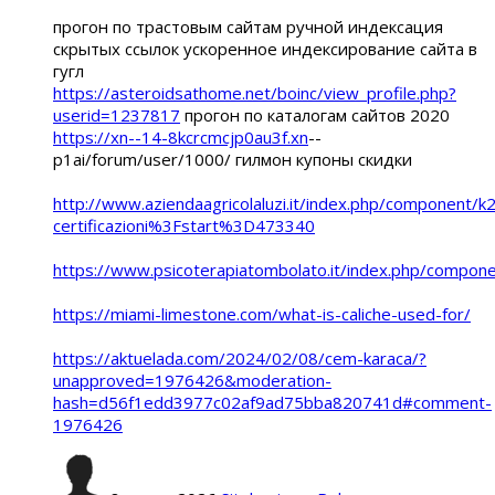
прогон по трастовым сайтам ручной индексация
скрытых ссылок ускоренное индексирование сайта в
гугл
https://asteroidsathome.net/boinc/view_profile.php?
userid=1237817
прогон по каталогам сайтов 2020
https://xn--14-8kcrcmcjp0au3f.xn
--
p1ai/forum/user/1000/ гилмон купоны скидки
http://www.aziendaagricolaluzi.it/index.php/component/k
certificazioni%3Fstart%3D473340
https://www.psicoterapiatombolato.it/index.php/comp
https://miami-limestone.com/what-is-caliche-used-for/
https://aktuelada.com/2024/02/08/cem-karaca/?
unapproved=1976426&moderation-
hash=d56f1edd3977c02af9ad75bba820741d#comment-
1976426