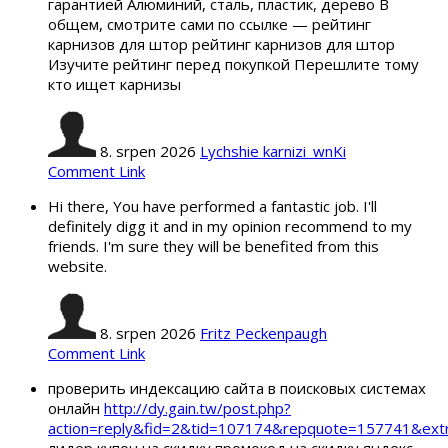
гарантией Алюминий, сталь, пластик, дерево В
общем, смотрите сами по ссылке — рейтинг
карнизов для штор рейтинг карнизов для штор
Изучите рейтинг перед покупкой Перешлите тому
кто ищет карнизы
8. srpen 2026
Lychshie karnizi_wnKi
Comment Link
Hi there, You have performed a fantastic job. I'll
definitely digg it and in my opinion recommend to my
friends. I'm sure they will be benefited from this
website.
8. srpen 2026
Fritz Peckenpaugh
Comment Link
проверить индексацию сайта в поисковых системах
онлайн
http://dy.gain.tw/post.php?
action=reply&fid=2&tid=107174&repquote=157741&ex