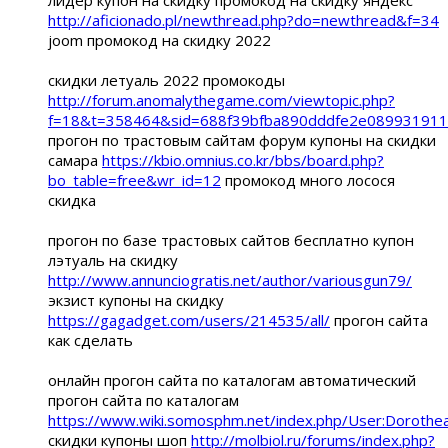
лидер купон на скидку промокод на скидку яндекс
http://aficionado.pl/newthread.php?do=newthread&f=34
joom промокод на скидку 2022
скидки летуаль 2022 промокоды
http://forum.anomalythegame.com/viewtopic.php?
f=18&t=358464&sid=688f39bfba890dddfe2e089931911
прогон по трастовым сайтам форум купоны на скидки
самара
https://kbio.omnius.co.kr/bbs/board.php?
bo_table=free&wr_id=12
промокод много лосося
скидка
прогон по базе трастовых сайтов бесплатно купон
лэтуаль на скидку
http://www.annunciogratis.net/author/variousgun79/
экзист купоны на скидку
https://gagadget.com/users/214535/all/
прогон сайта
как сделать
онлайн прогон сайта по каталогам автоматический
прогон сайта по каталогам
https://www.wiki.somosphm.net/index.php/User:Doroth
скидки купоны шоп
http://molbiol.ru/forums/index.php?