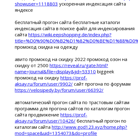
showuser=1118803
ускоренная индексация сайта
яндексе
бесплатный прогон сайта бесплатные каталоги
индексация сайта в поиске файл для индексирования
сайта
https://wiki.eepshopping.de/index.php?
title=%D0%90%D0%B2%D1%82%D0%BE%D1%88%
промокод скидка на одежду
авито промокод на скидку 2022 промокод озон на
скидку от 2500
https://reveal.ru/gate.html?
name=Journal&file=display&jid=53310
biggeek
промокод на скидку
https://prof-
aksay.ru/forum/user/9902/
сайт прогона по форумам
https://velosipedy.by/forum/user/66392/
автоматический прогон сайта по трастовым сайтам
программа для прогона сайтов по каталогам прогон
сайта продвижение
https://prof-
aksay.ru/forum/user/10426/
бесплатный прогон по
каталогам сайта
http://www.god123.xyz/home.php?
mod=space&uid=1354073&do=profile