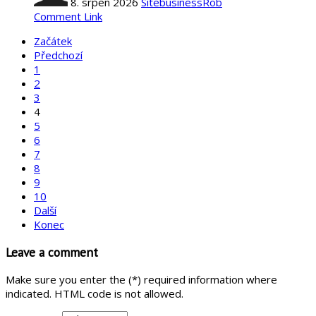
8. srpen 2026
SitebusinessRob
Comment Link
Začátek
Předchozí
1
2
3
4
5
6
7
8
9
10
Další
Konec
Leave a comment
Make sure you enter the (*) required information where
indicated. HTML code is not allowed.