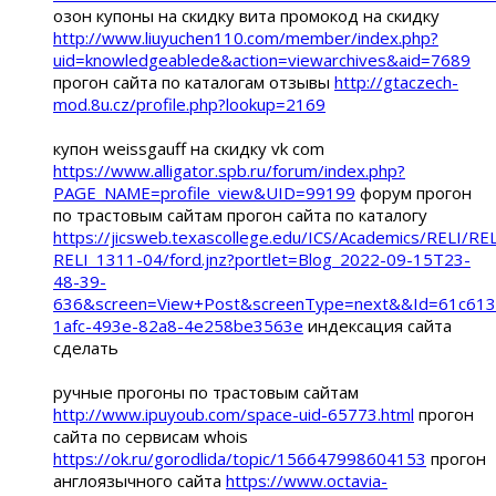
озон купоны на скидку вита промокод на скидку
http://www.liuyuchen110.com/member/index.php?
uid=knowledgeablede&action=viewarchives&aid=7689
прогон сайта по каталогам отзывы
http://gtaczech-
mod.8u.cz/profile.php?lookup=2169
купон weissgauff на скидку vk com
https://www.alligator.spb.ru/forum/index.php?
PAGE_NAME=profile_view&UID=99199
форум прогон
по трастовым сайтам прогон сайта по каталогу
https://jicsweb.texascollege.edu/ICS/Academics/RELI/R
RELI_1311-04/ford.jnz?portlet=Blog_2022-09-15T23-
48-39-
636&screen=View+Post&screenType=next&&Id=61c613
1afc-493e-82a8-4e258be3563e
индексация сайта
сделать
ручные прогоны по трастовым сайтам
http://www.ipuyoub.com/space-uid-65773.html
прогон
сайта по сервисам whois
https://ok.ru/gorodlida/topic/156647998604153
прогон
англоязычного сайта
https://www.octavia-