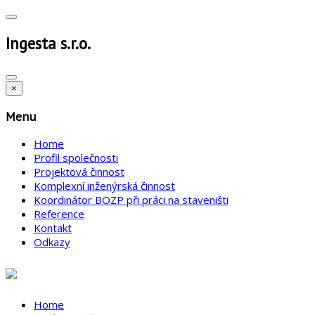
Ingesta s.r.o.
×
Menu
Home
Profil společnosti
Projektová činnost
Komplexní inženýrská činnost
Koordinátor BOZP při práci na staveništi
Reference
Kontakt
Odkazy
Home