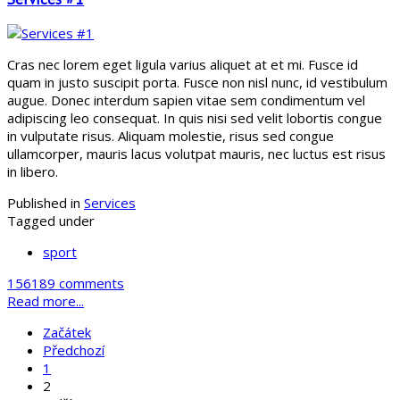
Cras nec lorem eget ligula varius aliquet at et mi. Fusce id
quam in justo suscipit porta. Fusce non nisl nunc, id vestibulum
augue. Donec interdum sapien vitae sem condimentum vel
adipiscing leo consequat. In quis nisi sed velit lobortis congue
in vulputate risus. Aliquam molestie, risus sed congue
ullamcorper, mauris lacus volutpat mauris, nec luctus est risus
in libero.
Published in
Services
Tagged under
sport
156189 comments
Read more...
Začátek
Předchozí
1
2