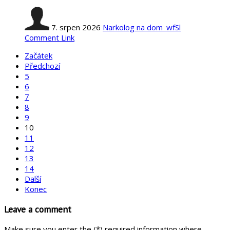
7. srpen 2026
Narkolog na dom_wfSl
Comment Link
Začátek
Předchozí
5
6
7
8
9
10
11
12
13
14
Další
Konec
Leave a comment
Make sure you enter the (*) required information where