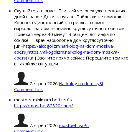
Comment Link
Слушайте кто знает Близкий человек уже несколько
дней в запое Дети напуганы Таблетки не помогают
Короче, единственный кто реально помог —
нарколог на дом анонимно круглосуточно с опытом
Приехал через 40 минут В общем, вся инфа по
ссылке — врач нарколог на дом круглосуточно
[url=
https://alkogolizm.narkolog-na-dom-moskva-
abc.ru
]
https://alkogolizm.narkolog-na-dom-moskva-
abc.ru
[/url] Звоните прямо сейчас Перешлите тем кто
в такой же ситуации
7. srpen 2026
Narkolog na dom_tySl
Comment Link
mostbet minimum befizetés
https://mostbet82820.shop/
7. srpen 2026
mostbet_yaPn
Comment Link