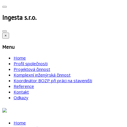
Ingesta s.r.o.
×
Menu
Home
Profil společnosti
Projektová činnost
Komplexní inženýrská činnost
Koordinátor BOZP při práci na staveništi
Reference
Kontakt
Odkazy
Home