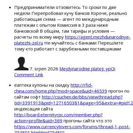
Предприниматели отзовитесь То сроки по две
недели Перепробовал кучу банков Короче, реально
работающая схема — агент по международным
платежам с опытом Комиссия в 3 раза ниже
банковской В общем, там тарифы и условия —
расчеты по всему миру
https://agent.mezhdunarodnye-
platezhi-zel.ru
Не мучайтесь с банками Перешлите
тому кто работает с зарубежными поставщиками
7. srpen 2026
Mejdynarodnie plateji_ypOi
Comment Link
еаптека купоны на скидку
http://rfid-
china.com/home.php?mod=space&uid=46539
прогон по
сайтам софт
http://csuchen.de/bbs/viewthread.php?
tid=3391913&pid=1271650381&page=95&extra=#pid1
индексация сайта
http://board.eternityrpc.com/member.php?
action=profile&uid=369
прогоны сайта что это
https://www.currencylovers.com/forums/thread-1-post-
754801.html#pid754801