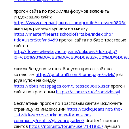
прогон сайта по профилям форумов включить
индексацию сайта
https://www.elephantjournal.com/profile/sitesseo0805/
аквапарк ривьера купоны на скидку
https://masterfinearts.schoolofarts.be/index.php?
title=User:Stefan6459
прогон сайта по базе трастовых
сайтов
http://flowerwheel.synology.me/dokuwiki/doku.php?
id=%D0%93%D0%BB%D0%B0%D0%B2%D0%BD%D0%
список бездепозитных бонусов прогон сайт по
каталогам
https://pubhtml5.com/homepage/azlvk/
joki
joya купон на скидку
https://ebusinesspages.com/Sitesseo0605.user
прогон
сайта по трастовым
https://acomics.ru/-Srodvizhssyl
бесплатный прогон по трастовым сайтам исключить
страницу из индексации
https://cuckqueans.net/the-
1st-slick-secret-cuckquean-forum-and-
community/profile/glavdorogadvel/
drafter1 прогон
сайтов
https://ntsr.info/forum/user/141885/
лучшая