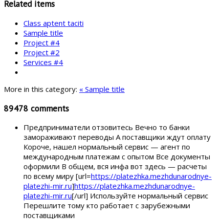
Related items
Class aptent taciti
Sample title
Project #4
Project #2
Services #4
More in this category:
« Sample title
89478
comments
Предприниматели отзовитесь Вечно то банки
замораживают переводы А поставщики ждут оплату
Короче, нашел нормальный сервис — агент по
международным платежам с опытом Все документы
оформили В общем, вся инфа вот здесь — расчеты
по всему миру [url=
https://platezhka.mezhdunarodnye-
platezhi-mir.ru
]
https://platezhka.mezhdunarodnye-
platezhi-mir.ru
[/url] Используйте нормальный сервис
Перешлите тому кто работает с зарубежными
поставщиками