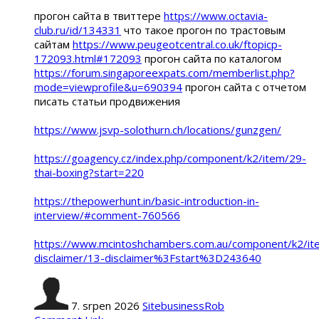
прогон сайта в твиттере
https://www.octavia-
club.ru/id/134331
что такое прогон по трастовым
сайтам
https://www.peugeotcentral.co.uk/ftopicp-
172093.html#172093
прогон сайта по каталогом
https://forum.singaporeexpats.com/memberlist.php?
mode=viewprofile&u=690394
прогон сайта с отчетом
писать статьи продвижения
https://www.jsvp-solothurn.ch/locations/gunzgen/
https://goagency.cz/index.php/component/k2/item/29-
thai-boxing?start=220
https://thepowerhunt.in/basic-introduction-in-
interview/#comment-760566
https://www.mcintoshchambers.com.au/component/k2/it
disclaimer/13-disclaimer%3Fstart%3D243640
7. srpen 2026
SitebusinessRob