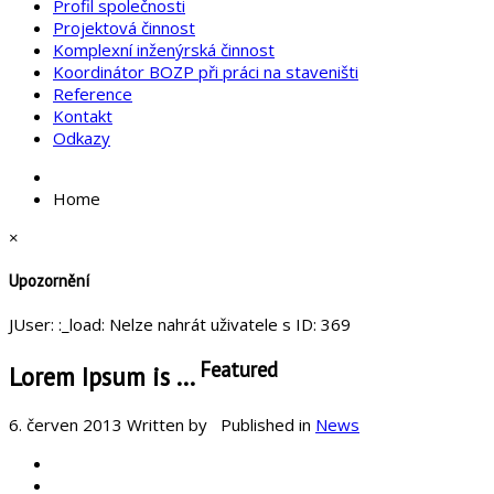
Profil společnosti
Projektová činnost
Komplexní inženýrská činnost
Koordinátor BOZP při práci na staveništi
Reference
Kontakt
Odkazy
Home
×
Upozornění
JUser: :_load: Nelze nahrát uživatele s ID: 369
Featured
Lorem Ipsum is ...
6. červen 2013
Written by
Published in
News