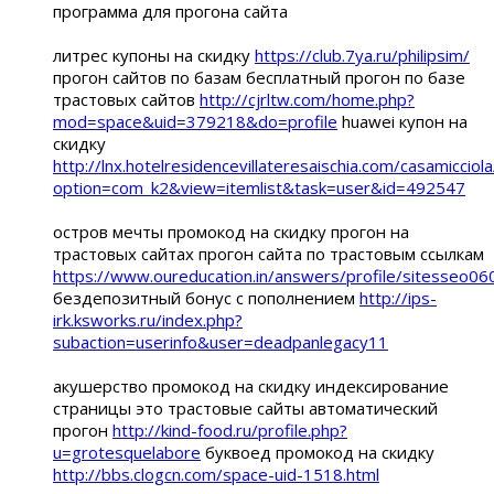
программа для прогона сайта
литрес купоны на скидку
https://club.7ya.ru/philipsim/
прогон сайтов по базам бесплатный прогон по базе
трастовых сайтов
http://cjrltw.com/home.php?
mod=space&uid=379218&do=profile
huawei купон на
скидку
http://lnx.hotelresidencevillateresaischia.com/casamicciol
option=com_k2&view=itemlist&task=user&id=492547
остров мечты промокод на скидку прогон на
трастовых сайтах прогон сайта по трастовым ссылкам
https://www.oureducation.in/answers/profile/sitesseo06
бездепозитный бонус с пополнением
http://ips-
irk.ksworks.ru/index.php?
subaction=userinfo&user=deadpanlegacy11
акушерство промокод на скидку индексирование
страницы это трастовые сайты автоматический
прогон
http://kind-food.ru/profile.php?
u=grotesquelabore
буквоед промокод на скидку
http://bbs.clogcn.com/space-uid-1518.html