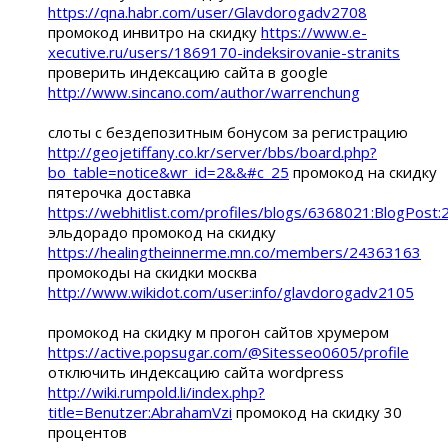
https://qna.habr.com/user/Glavdorogadv2708
промокод инвитро на скидку
https://www.e-
xecutive.ru/users/1869170-indeksirovanie-stranits
проверить индексацию сайта в google
http://www.sincano.com/author/warrenchung
слоты с бездепозитным бонусом за регистрацию
http://geojetiffany.co.kr/server/bbs/board.php?
bo_table=notice&wr_id=2&&#c_25
промокод на скидку
пятерочка доставка
https://webhitlist.com/profiles/blogs/6368021:BlogPost
эльдорадо промокод на скидку
https://healingtheinnerme.mn.co/members/24363163
промокоды на скидки москва
http://www.wikidot.com/user:info/glavdorogadv2105
промокод на скидку м прогон сайтов хрумером
https://active.popsugar.com/@Sitesseo0605/profile
отключить индексацию сайта wordpress
http://wiki.rumpold.li/index.php?
title=Benutzer:AbrahamVzi
промокод на скидку 30
процентов