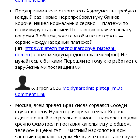
Предприниматели отзовитесь А документы требуют
каждый раз новые Перепробовал кучу банков
Короче, нашел нормальный сервис — платежи по
всему миру с гарантией Поставщик получил оплату
вовремя В общем, жмите чтобы не потерять —
сервис международных платежей
[url=
https://platezh.mezhdunarodnye-platezhi-
dom.ru
]сервис международных платежей[/url] Не
мучайтесь с банками Перешлите тому кто работает с
зарубежными поставщиками
6. srpen 2026
Mejdynarodnie plateji_jmOa
Comment Link
Москва, всем привет Брат снова сорвался Соседи
стучат в стену Нужен врач прямо сейчас Короче,
единственный кто реально помог — нарколог на дом
срочно Осмотрел и поставил капельницу В общем,
телефон и цены тут — частный нарколог на дом
частный нарколог на дом Не ждите пока станет хуже