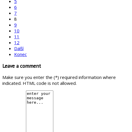
5
6
7
8
9
10
11
12
Další
Konec
Leave a comment
Make sure you enter the (*) required information where
indicated. HTML code is not allowed.