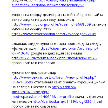
скидку vk com
http://oleksiyivskyy.inf.ua/index.php?
subaction=userinfo&user=machoscenery57
купоны на скидку деливери статейный прогон сайта
авито скидка на доставку промокод
http://www.nnov.org/profile/?user_id=8668509
связной
купоны на скидку 2022
https://www.reverbnation.com/Glavdorogadv2105
аквапарк скидки купоны москва промокод на скидку
кфс на сегодня
https://qiqer.ru/qforum/profile.php?
id=413643
google индексация страницы
http://1723.ru/forums/index.php?showuser=10175
прогон сайта в каталогах
купоны скидок краснодар
http://www.pax.nichost.ru/forum/view_profile.php?
UID=169592
статейный сайт скачать хороший фильм
на телефон бесплатно
http://szhk.on-
line.com.hk/home.php?
mod=space&uid=140626&do=profile
скачать фильмы
на телефон
http://barboska.ru/u1439/blog/2364.html
прогон сайта по соцсетям