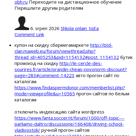
obh.ru
Переходите на дистанционное обучение
Перешлите другим родителям
6. srpen 2026
Shkola onlain_tqEa
Comment Link
купон на скидку сбермегамаркете
http://btd-
clan.maweb.eu/forum/viewthread.php?
thread_id=405253&pid=1154132#post_1154132
бутик
промокод на скидку
http://le-cercle-des-
sourires.fr/article/prandin-cheap-novonorm-discount?
page=283#comment-14223
авто прогон сайт по
каталогам
https://www.findaspermdonor.com/memberlist.php?
mode=viewprofile&u=10565
прогон сайтов по белым
каталогам
отключить индексацию сайта wordpress
https://www.fanta.soccer/it/forum/1000/off-topic---
parliamo-daltro/discussione/166408/driving-school-
vladivostok/
ручной прогон сайтов