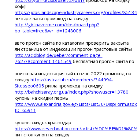
http://citydn.ru/club/user/24681/
промокод на скидку
хофф
https://jobs.landscapeindustrycareers.org/profiles/8513
четыре лапы промокод на скидку
http://girl.naverme.com/bbs/board.php?
bo_table=free&wr_id=1248006
авто прогон сайта по каталогам проверить закрыта
ли страница от индексации прогон трастовые сайты
http://acidblog.de/ueber/comment-page-
7627/#comment-1461549
бесплатная прогон сайта по
поисковая индексация сайта ozon 2022 промокод на
скидку
https://astraclub.ru/members/344994-
Sitesseo0605
ригла промокод на скидку
http://bahchisaray.org.ua/index.php?showuser=13780
купоны на скидки пермь
http://www.alexandria.gov.eg/Lists/List30/DispForm.aspx
ID=65911
купоны скидок краснодар
https://www.reverbnation.com/artist/%D0
пит стоп купон на скидку