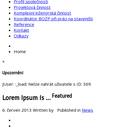
Profil společnosti
Projektová činnost
Komplexní inženýrská činnost
Koordinátor BOZP při práci na staveništi
Reference
Kontakt
Odkazy
Home
×
Upozornění
JUser: :_load: Nelze nahrát uživatele s ID: 369
Featured
Lorem Ipsum is ...
6. červen 2013
Written by
Published in
News