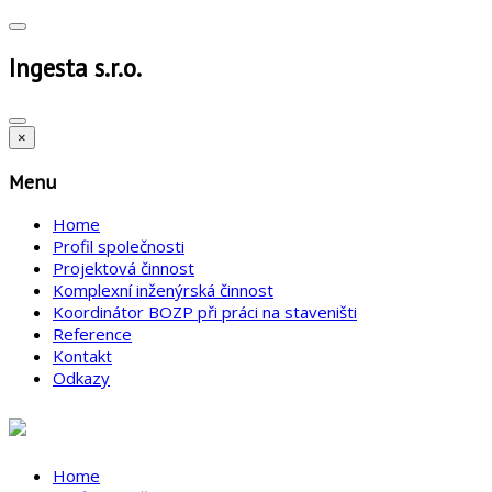
Ingesta s.r.o.
×
Menu
Home
Profil společnosti
Projektová činnost
Komplexní inženýrská činnost
Koordinátor BOZP při práci na staveništi
Reference
Kontakt
Odkazy
Home