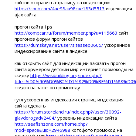
сайтов отправить страницу на индексацию
https://coub.com/4ae98aa98cae183d5513
индексация
ajax сайта
прогон сайта 1ps
http://compcar.ru/forum/member.php?u=115663
сайт
прогонов форум прогон сайтов
https://dumskaya.net/user/sitesseo0605/
ускоренное
индексирование сайта в яндексе
как открыть сайт для индексации заказать прогон
сайта хрумером детский мир интернет промокоды на
скидку
https://wikibuilding.org/index.php?
title=%D0%90%D0%B2%D1%82%D0%BE%D1%88%
скидка на заказ по промокоду
гугл ускоренная индексация страниц индексация
сайта сделать
https://forum.storeland.ru/index.php?/user/30092-
glavdorogadv2404/
уровень индексации сайта
http://seafishzone.com/home.php?
mod=space&uid=2945988
котофото промокод на