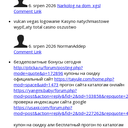
6. srpen 2026
Narkolog na dom_xgsl
Comment Link
vulcan vegas logowanie Kasyno natychmiastowe
wypЕ‚aty total casino oszustwo
6. srpen 2026
NormanAddep
Comment Link
бездепозитные бонусы сегодня
http://pticka.ru/forum/posting.php?
mode=quote&p=172896
купоны на скидку
официальный сайт
https://taiyule.com/home.php?
mod=space&uid=1473
прогон сайта каталогам онлайн
https://yangmi.baby/forum.php?
mod=post&action=reply&fid=2&tid=103858&repquote
проверка индексации сайта google
https://usaxii.com/forum.php?
mod=post&action=reply&fid=2&tid=227262&repquote
купон на скидку али бесплатный прогон по каталогам