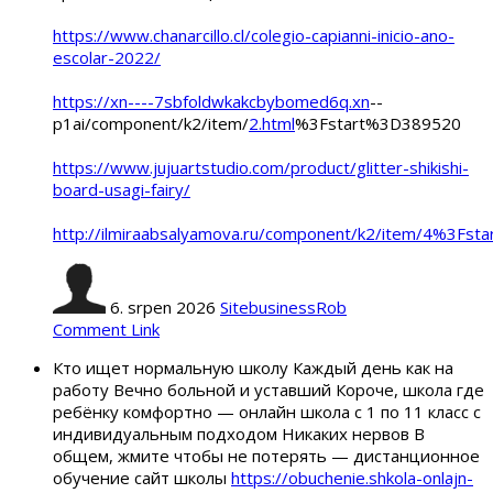
https://www.chanarcillo.cl/colegio-capianni-inicio-ano-
escolar-2022/
https://xn----7sbfoldwkakcbybomed6q.xn
--
p1ai/component/k2/item/
2.html
%3Fstart%3D389520
https://www.jujuartstudio.com/product/glitter-shikishi-
board-usagi-fairy/
http://ilmiraabsalyamova.ru/component/k2/item/4%3Fs
6. srpen 2026
SitebusinessRob
Comment Link
Кто ищет нормальную школу Каждый день как на
работу Вечно больной и уставший Короче, школа где
ребёнку комфортно — онлайн школа с 1 по 11 класс с
индивидуальным подходом Никаких нервов В
общем, жмите чтобы не потерять — дистанционное
обучение сайт школы
https://obuchenie.shkola-onlajn-