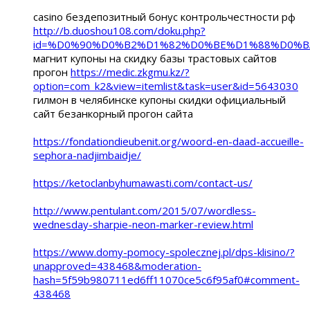
casino бездепозитный бонус контрольчестности рф
http://b.duoshou108.com/doku.php?
id=%D0%90%D0%B2%D1%82%D0%BE%D1%88%D0%
магнит купоны на скидку базы трастовых сайтов
прогон
https://medic.zkgmu.kz/?
option=com_k2&view=itemlist&task=user&id=5643030
гилмон в челябинске купоны скидки официальный
сайт безанкорный прогон сайта
https://fondationdieubenit.org/woord-en-daad-accueille-
sephora-nadjimbaidje/
https://ketoclanbyhumawasti.com/contact-us/
http://www.pentulant.com/2015/07/wordless-
wednesday-sharpie-neon-marker-review.html
https://www.domy-pomocy-spolecznej.pl/dps-klisino/?
unapproved=438468&moderation-
hash=5f59b980711ed6ff11070ce5c6f95af0#comment-
438468