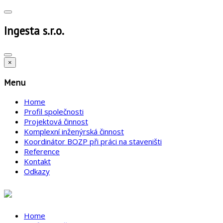
Ingesta s.r.o.
×
Menu
Home
Profil společnosti
Projektová činnost
Komplexní inženýrská činnost
Koordinátor BOZP při práci na staveništi
Reference
Kontakt
Odkazy
Home